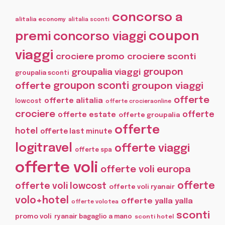
concorso a
alitalia economy
alitalia sconti
coupon
premi
concorso viaggi
viaggi
crociere promo
crociere sconti
groupon
groupalia viaggi
groupalia sconti
offerte
groupon sconti
groupon viaggi
offerte
offerte alitalia
lowcost
offerte crocieraonline
crociere
offerte
offerte estate
offerte groupalia
offerte
hotel
offerte last minute
logitravel
offerte viaggi
offerte spa
offerte voli
offerte voli europa
offerte
offerte voli lowcost
offerte voli ryanair
volo+hotel
offerte yalla yalla
offerte volotea
sconti
promo voli
ryanair bagaglio a mano
sconti hotel