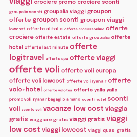
viaggi
crociere promo
crociere sconti
groupon
groupalia viaggi
groupalia sconti
offerte
groupon sconti
groupon viaggi
offerte
offerte alitalia
lowcost
offerte crocieraonline
crociere
offerte
offerte estate
offerte groupalia
offerte
hotel
offerte last minute
logitravel
offerte viaggi
offerte spa
offerte voli
offerte voli europa
offerte
offerte voli lowcost
offerte voli ryanair
volo+hotel
offerte yalla yalla
offerte volotea
sconti
promo voli
ryanair bagaglio a mano
sconti hotel
vacanze low cost
voli
viaggia
sconto voli
viaggi
gratis
viaggi gratis
viaggiare gratis
low cost
viaggi lowcost
viaggi quasi gratis