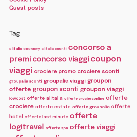
Cookie Policy
Guest posts
Tag
concorso a
alitalia economy
alitalia sconti
coupon
premi
concorso viaggi
viaggi
crociere promo
crociere sconti
groupon
groupalia viaggi
groupalia sconti
offerte
groupon sconti
groupon viaggi
offerte
offerte alitalia
lowcost
offerte crocieraonline
crociere
offerte
offerte estate
offerte groupalia
offerte
hotel
offerte last minute
logitravel
offerte viaggi
offerte spa