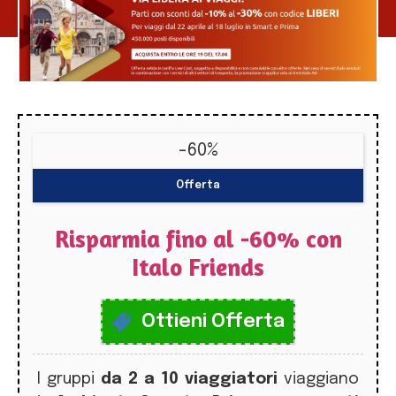
-60%
Offerta
Risparmia fino al -60% con
Italo Friends
Ottieni Offerta
I gruppi
da 2 a 10 viaggiatori
viaggiano