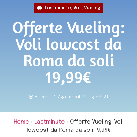
Lastminute
,
Voli
,
Vueling
Offerte Vueling:
Voli lowcost da
Roma da soli
19,99€
Andrea
Aggiornato il: 13 Giugno 2023
Home
»
Lastminute
»
Offerte Vueling: Voli
lowcost da Roma da soli 19,99€