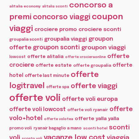
concorso a
alitalia economy
alitalia sconti
coupon
premi
concorso viaggi
viaggi
crociere promo
crociere sconti
groupon
groupalia viaggi
groupalia sconti
offerte
groupon sconti
groupon viaggi
offerte
offerte alitalia
lowcost
offerte crocieraonline
crociere
offerte
offerte estate
offerte groupalia
offerte
hotel
offerte last minute
logitravel
offerte viaggi
offerte spa
offerte voli
offerte voli europa
offerte
offerte voli lowcost
offerte voli ryanair
volo+hotel
offerte yalla yalla
offerte volotea
sconti
promo voli
ryanair bagaglio a mano
sconti hotel
vacanze low cost
voli
viaggia
sconto voli