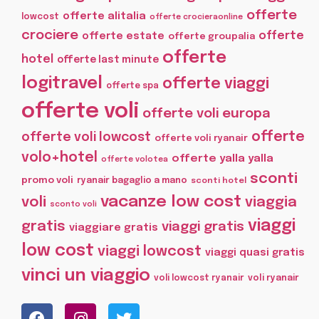
offerte
offerte alitalia
lowcost
offerte crocieraonline
crociere
offerte
offerte estate
offerte groupalia
offerte
hotel
offerte last minute
logitravel
offerte viaggi
offerte spa
offerte voli
offerte voli europa
offerte
offerte voli lowcost
offerte voli ryanair
volo+hotel
offerte yalla yalla
offerte volotea
sconti
promo voli
ryanair bagaglio a mano
sconti hotel
vacanze low cost
voli
viaggia
sconto voli
viaggi
gratis
viaggi gratis
viaggiare gratis
low cost
viaggi lowcost
viaggi quasi gratis
vinci un viaggio
voli lowcost ryanair
voli ryanair