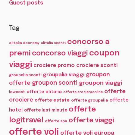
Guest posts
Tag
concorso a
alitalia economy
alitalia sconti
coupon
premi
concorso viaggi
viaggi
crociere promo
crociere sconti
groupon
groupalia viaggi
groupalia sconti
offerte
groupon sconti
groupon viaggi
offerte
offerte alitalia
lowcost
offerte crocieraonline
crociere
offerte
offerte estate
offerte groupalia
offerte
hotel
offerte last minute
logitravel
offerte viaggi
offerte spa
offerte voli
offerte voli europa