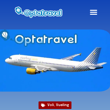
Voli
,
Vueling