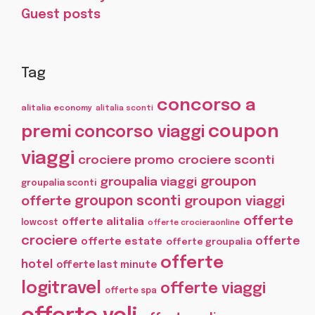
Guest posts
Tag
concorso a
alitalia economy
alitalia sconti
coupon
premi
concorso viaggi
viaggi
crociere promo
crociere sconti
groupon
groupalia viaggi
groupalia sconti
offerte
groupon sconti
groupon viaggi
offerte
offerte alitalia
lowcost
offerte crocieraonline
crociere
offerte
offerte estate
offerte groupalia
offerte
hotel
offerte last minute
logitravel
offerte viaggi
offerte spa