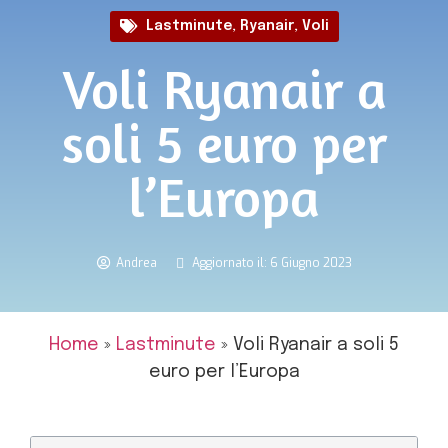
Lastminute
,
Ryanair
,
Voli
Voli Ryanair a
soli 5 euro per
l’Europa
Andrea
Aggiornato il: 6 Giugno 2023
Home
»
Lastminute
»
Voli Ryanair a soli 5
euro per l’Europa