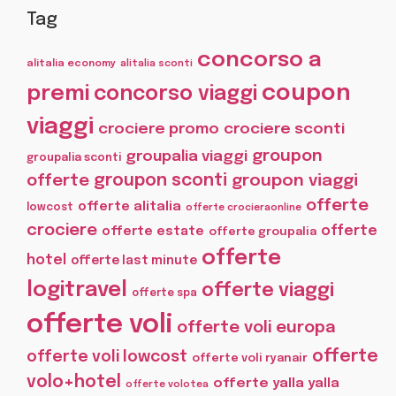
Tag
concorso a
alitalia economy
alitalia sconti
coupon
premi
concorso viaggi
viaggi
crociere promo
crociere sconti
groupon
groupalia viaggi
groupalia sconti
offerte
groupon sconti
groupon viaggi
offerte
offerte alitalia
lowcost
offerte crocieraonline
crociere
offerte
offerte estate
offerte groupalia
offerte
hotel
offerte last minute
logitravel
offerte viaggi
offerte spa
offerte voli
offerte voli europa
offerte
offerte voli lowcost
offerte voli ryanair
volo+hotel
offerte yalla yalla
offerte volotea