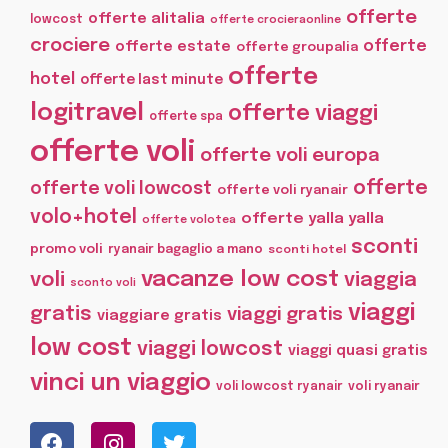
offerte
offerte alitalia
lowcost
offerte crocieraonline
crociere
offerte
offerte estate
offerte groupalia
offerte
hotel
offerte last minute
logitravel
offerte viaggi
offerte spa
offerte voli
offerte voli europa
offerte
offerte voli lowcost
offerte voli ryanair
volo+hotel
offerte yalla yalla
offerte volotea
sconti
promo voli
ryanair bagaglio a mano
sconti hotel
vacanze low cost
voli
viaggia
sconto voli
viaggi
gratis
viaggi gratis
viaggiare gratis
low cost
viaggi lowcost
viaggi quasi gratis
vinci un viaggio
voli lowcost ryanair
voli ryanair