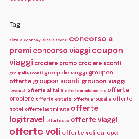
Tag
concorso a
alitalia economy
alitalia sconti
coupon
premi
concorso viaggi
viaggi
crociere promo
crociere sconti
groupon
groupalia viaggi
groupalia sconti
offerte
groupon sconti
groupon viaggi
offerte
offerte alitalia
lowcost
offerte crocieraonline
crociere
offerte
offerte estate
offerte groupalia
offerte
hotel
offerte last minute
logitravel
offerte viaggi
offerte spa
offerte voli
offerte voli europa