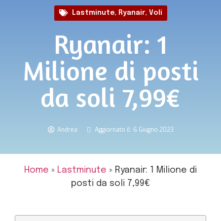
Lastminute
,
Ryanair
,
Voli
Ryanair: 1
Milione di posti
da soli 7,99€
Andrea
Aggiornato il: 6 Giugno 2023
Home
»
Lastminute
»
Ryanair: 1 Milione di
posti da soli 7,99€