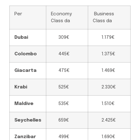
Per
Economy
Business
Class da
Class da
Dubai
309€
1.179€
Colombo
445€
1.375€
Giacarta
475€
1.469€
Krabi
525€
2.330€
Maldive
535€
1.510€
Seychelles
659€
2.425€
Zanzibar
499€
1.690€