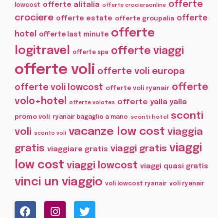
offerte
offerte alitalia
lowcost
offerte crocieraonline
crociere
offerte
offerte estate
offerte groupalia
offerte
hotel
offerte last minute
logitravel
offerte viaggi
offerte spa
offerte voli
offerte voli europa
offerte
offerte voli lowcost
offerte voli ryanair
volo+hotel
offerte yalla yalla
offerte volotea
sconti
promo voli
ryanair bagaglio a mano
sconti hotel
vacanze low cost
voli
viaggia
sconto voli
viaggi
gratis
viaggi gratis
viaggiare gratis
low cost
viaggi lowcost
viaggi quasi gratis
vinci un viaggio
voli lowcost ryanair
voli ryanair