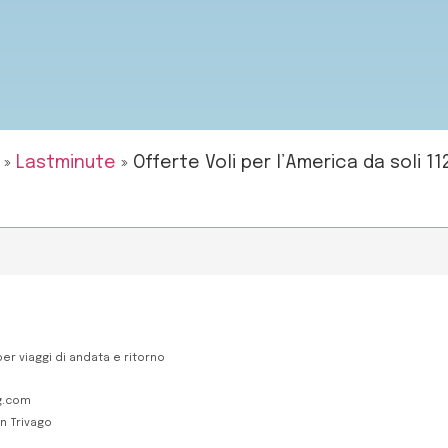
»
Lastminute
»
Offerte Voli per l’America da soli 11
per viaggi di andata e ritorno
ng.com
on Trivago