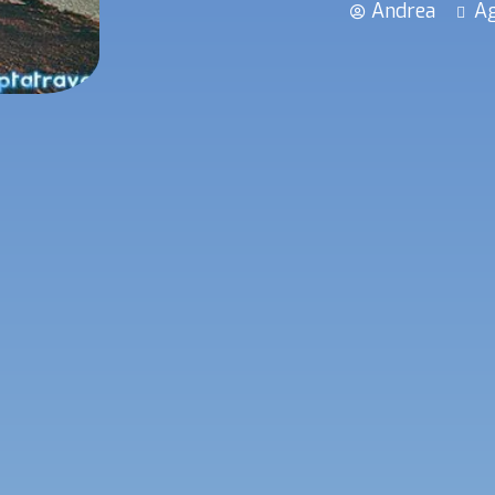
Andrea
Ag