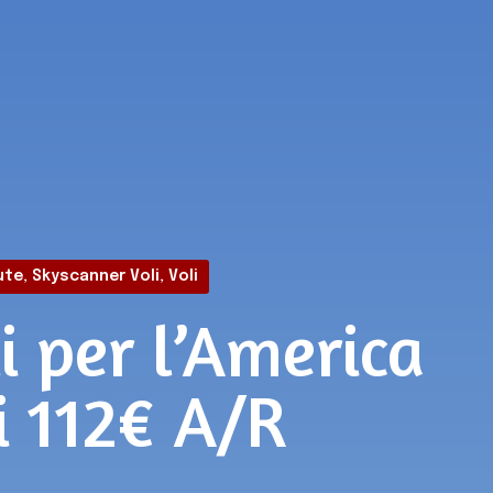
ute
,
Skyscanner Voli
,
Voli
i per l’America
i 112€ A/R