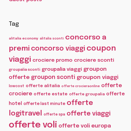
Tag
concorso a
alitalia economy
alitalia sconti
coupon
premi
concorso viaggi
viaggi
crociere promo
crociere sconti
groupon
groupalia viaggi
groupalia sconti
offerte
groupon sconti
groupon viaggi
offerte
offerte alitalia
lowcost
offerte crocieraonline
crociere
offerte
offerte estate
offerte groupalia
offerte
hotel
offerte last minute
logitravel
offerte viaggi
offerte spa
offerte voli
offerte voli europa