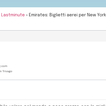
»
Lastminute
»
Emirates: Biglietti aerei per New Yor
ng.com
on Trivago