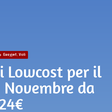
Easyjet
,
Voli
i Lowcost per il
 1 Novembre da
24€