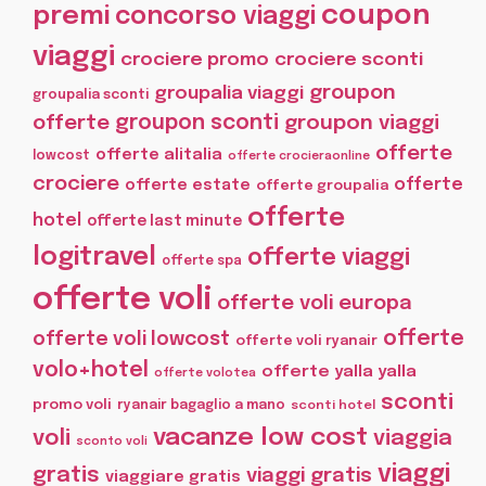
coupon
premi
concorso viaggi
viaggi
crociere promo
crociere sconti
groupon
groupalia viaggi
groupalia sconti
offerte
groupon sconti
groupon viaggi
offerte
offerte alitalia
lowcost
offerte crocieraonline
crociere
offerte
offerte estate
offerte groupalia
offerte
hotel
offerte last minute
logitravel
offerte viaggi
offerte spa
offerte voli
offerte voli europa
offerte
offerte voli lowcost
offerte voli ryanair
volo+hotel
offerte yalla yalla
offerte volotea
sconti
promo voli
ryanair bagaglio a mano
sconti hotel
vacanze low cost
voli
viaggia
sconto voli
viaggi
gratis
viaggi gratis
viaggiare gratis