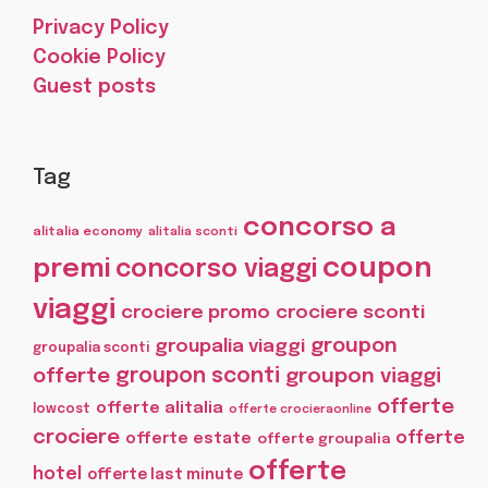
Privacy Policy
Cookie Policy
Guest posts
Tag
concorso a
alitalia economy
alitalia sconti
coupon
premi
concorso viaggi
viaggi
crociere promo
crociere sconti
groupon
groupalia viaggi
groupalia sconti
offerte
groupon sconti
groupon viaggi
offerte
offerte alitalia
lowcost
offerte crocieraonline
crociere
offerte
offerte estate
offerte groupalia
offerte
hotel
offerte last minute