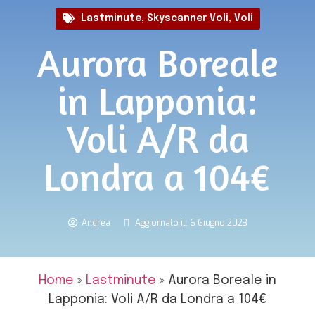
Lastminute
,
Skyscanner Voli
,
Voli
Aurora Boreale
in Lapponia:
Voli A/R da
Londra a 104€
Andrea
Aggiornato il: 6 Giugno 2023
Home
»
Lastminute
»
Aurora Boreale in
Lapponia: Voli A/R da Londra a 104€