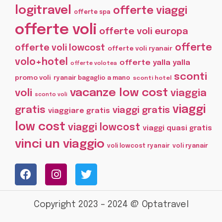
logitravel
offerte viaggi
offerte spa
offerte voli
offerte voli europa
offerte
offerte voli lowcost
offerte voli ryanair
volo+hotel
offerte yalla yalla
offerte volotea
sconti
promo voli
ryanair bagaglio a mano
sconti hotel
vacanze low cost
voli
viaggia
sconto voli
viaggi
gratis
viaggi gratis
viaggiare gratis
low cost
viaggi lowcost
viaggi quasi gratis
vinci un viaggio
voli lowcost ryanair
voli ryanair
Copyright 2023 – 2024 @ Optatravel