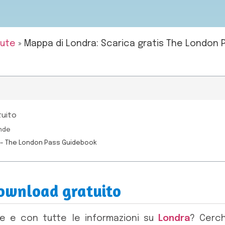
nute
»
Mappa di Londra: Scarica gratis The London 
tuito
nde
ra – The London Pass Guidebook
ownload gratuito
ile e con tutte le informazioni su
Londra
? Cerc