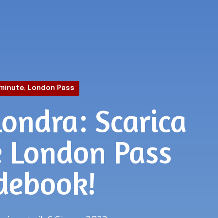
minute
,
London Pass
ondra: Scarica
e London Pass
debook!