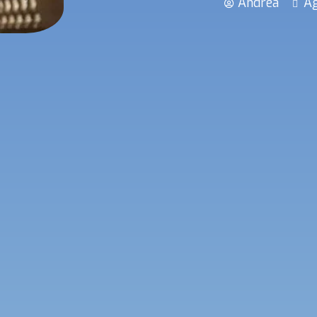
Andrea
Ag