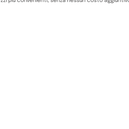
zzi più convenienti, senza nessun costo aggiuntiv
o un travel blogger appassionato di viaggi, informatica,
o, condividere consigli e racconti coinvolgenti sul mio b
e ricordi indimenticabili. Seguitemi in questa avventura 
Articoli Correlati