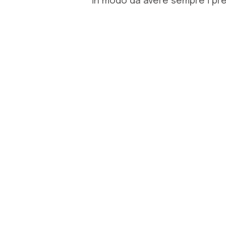
in modo da avere sempre i pre
Andrea
Ciao a tutti! Son
esplorare il mond
viaggiare e crear