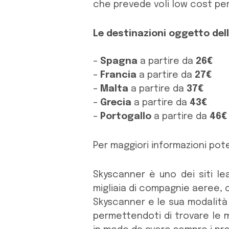
che prevede voli low cost per
Le destinazioni oggetto del
–
Spagna
a partire da
26€
–
Francia
a partire da
27€
–
Malta
a partire da
37€
–
Grecia
a partire da
43€
–
Portogallo
a partire da
46€
Per maggiori informazioni po
Skyscanner è uno dei siti lea
migliaia di compagnie aeree, o
Skyscanner e le sua modalità d
permettendoti di trovare le m