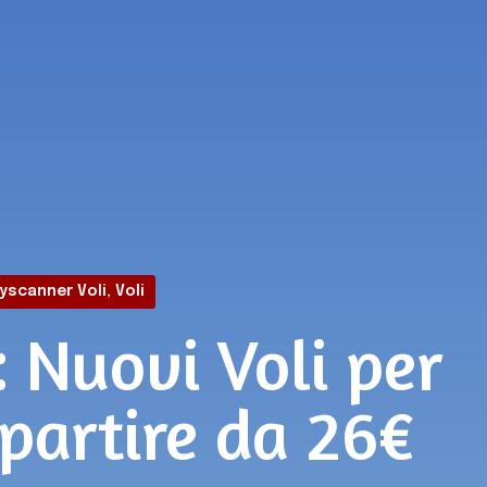
yscanner Voli
,
Voli
 Nuovi Voli per
 partire da 26€