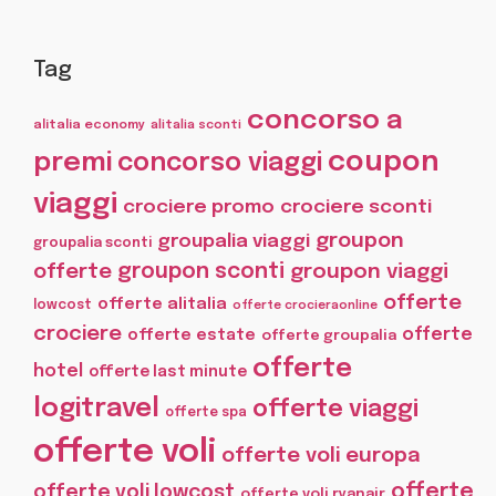
Tag
concorso a
alitalia economy
alitalia sconti
coupon
premi
concorso viaggi
viaggi
crociere promo
crociere sconti
groupon
groupalia viaggi
groupalia sconti
offerte
groupon sconti
groupon viaggi
offerte
offerte alitalia
lowcost
offerte crocieraonline
crociere
offerte
offerte estate
offerte groupalia
offerte
hotel
offerte last minute
logitravel
offerte viaggi
offerte spa
offerte voli
offerte voli europa
offerte
offerte voli lowcost
offerte voli ryanair