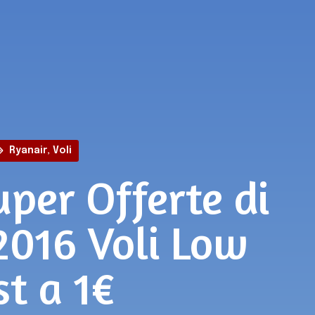
Ryanair
,
Voli
uper Offerte di
2016 Voli Low
st a 1€