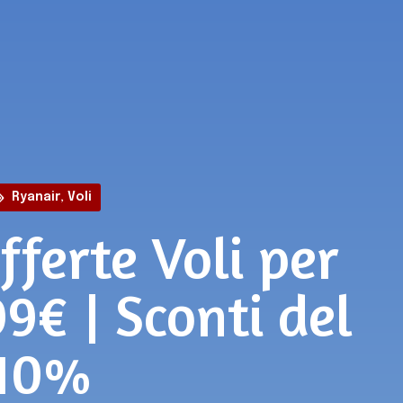
Ryanair
,
Voli
fferte Voli per
99€ | Sconti del
10%