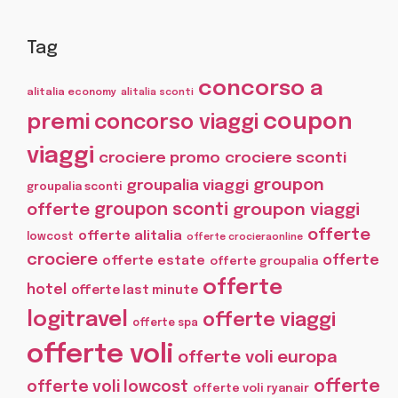
Tag
concorso a
alitalia economy
alitalia sconti
coupon
premi
concorso viaggi
viaggi
crociere promo
crociere sconti
groupon
groupalia viaggi
groupalia sconti
offerte
groupon sconti
groupon viaggi
offerte
offerte alitalia
lowcost
offerte crocieraonline
crociere
offerte
offerte estate
offerte groupalia
offerte
hotel
offerte last minute
logitravel
offerte viaggi
offerte spa
offerte voli
offerte voli europa
offerte
offerte voli lowcost
offerte voli ryanair