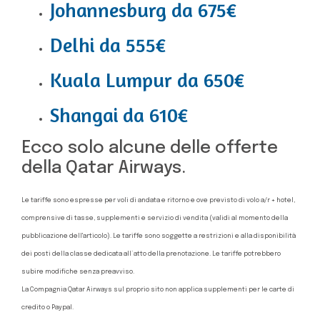
Johannesburg da 675€
Delhi da 555€
Kuala Lumpur da 650€
Shangai da 610€
Ecco solo alcune delle offerte
della Qatar Airways.
Le tariffe sono espresse per voli di andata e ritorno e ove previsto di volo a/r + hotel,
comprensive di tasse, supplementi e servizio di vendita (validi al momento della
pubblicazione dell'articolo). Le tariffe sono soggette a restrizioni e alla disponibilità
dei posti della classe dedicata all´atto della prenotazione. Le tariffe potrebbero
subire modifiche senza preavviso.
La Compagnia Qatar Airways sul proprio sito non applica supplementi per le carte di
credito o Paypal.