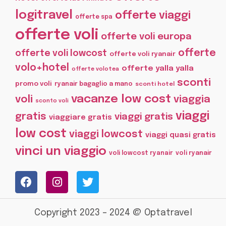
logitravel
offerte viaggi
offerte spa
offerte voli
offerte voli europa
offerte
offerte voli lowcost
offerte voli ryanair
volo+hotel
offerte yalla yalla
offerte volotea
sconti
promo voli
ryanair bagaglio a mano
sconti hotel
vacanze low cost
voli
viaggia
sconto voli
viaggi
gratis
viaggi gratis
viaggiare gratis
low cost
viaggi lowcost
viaggi quasi gratis
vinci un viaggio
voli lowcost ryanair
voli ryanair
Copyright 2023 – 2024 @ Optatravel