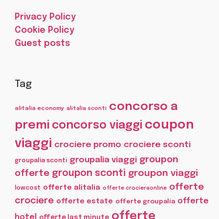
Privacy Policy
Cookie Policy
Guest posts
Tag
concorso a
alitalia economy
alitalia sconti
coupon
premi
concorso viaggi
viaggi
crociere promo
crociere sconti
groupon
groupalia viaggi
groupalia sconti
offerte
groupon sconti
groupon viaggi
offerte
offerte alitalia
lowcost
offerte crocieraonline
crociere
offerte
offerte estate
offerte groupalia
offerte
hotel
offerte last minute