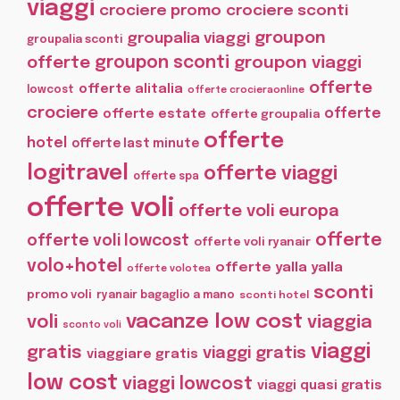
viaggi
crociere promo
crociere sconti
groupon
groupalia viaggi
groupalia sconti
offerte
groupon sconti
groupon viaggi
offerte
offerte alitalia
lowcost
offerte crocieraonline
crociere
offerte
offerte estate
offerte groupalia
offerte
hotel
offerte last minute
logitravel
offerte viaggi
offerte spa
offerte voli
offerte voli europa
offerte
offerte voli lowcost
offerte voli ryanair
volo+hotel
offerte yalla yalla
offerte volotea
sconti
promo voli
ryanair bagaglio a mano
sconti hotel
vacanze low cost
voli
viaggia
sconto voli
viaggi
gratis
viaggi gratis
viaggiare gratis
low cost
viaggi lowcost
viaggi quasi gratis