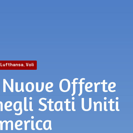
Lufthansa
,
Voli
 Nuove Offerte
egli Stati Uniti
America