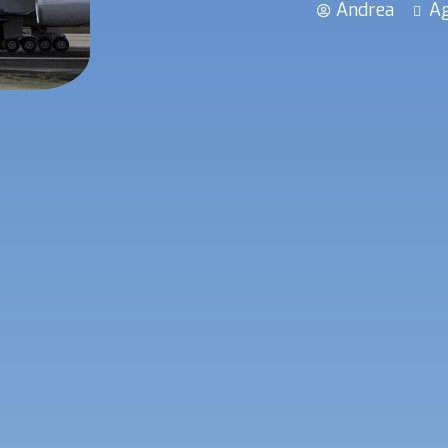
Andrea
Ag