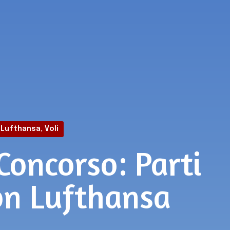
Lufthansa
,
Voli
Concorso: Parti
con Lufthansa