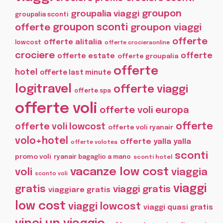
groupon
groupalia viaggi
groupalia sconti
offerte
groupon sconti
groupon viaggi
offerte
offerte alitalia
lowcost
offerte crocieraonline
crociere
offerte
offerte estate
offerte groupalia
offerte
hotel
offerte last minute
logitravel
offerte viaggi
offerte spa
offerte voli
offerte voli europa
offerte
offerte voli lowcost
offerte voli ryanair
volo+hotel
offerte yalla yalla
offerte volotea
sconti
promo voli
ryanair bagaglio a mano
sconti hotel
vacanze low cost
voli
viaggia
sconto voli
viaggi
gratis
viaggi gratis
viaggiare gratis
low cost
viaggi lowcost
viaggi quasi gratis