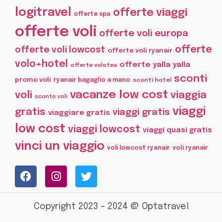
logitravel
offerte viaggi
offerte spa
offerte voli
offerte voli europa
offerte
offerte voli lowcost
offerte voli ryanair
volo+hotel
offerte yalla yalla
offerte volotea
sconti
promo voli
ryanair bagaglio a mano
sconti hotel
vacanze low cost
voli
viaggia
sconto voli
viaggi
gratis
viaggi gratis
viaggiare gratis
low cost
viaggi lowcost
viaggi quasi gratis
vinci un viaggio
voli lowcost ryanair
voli ryanair
Copyright 2023 – 2024 @ Optatravel