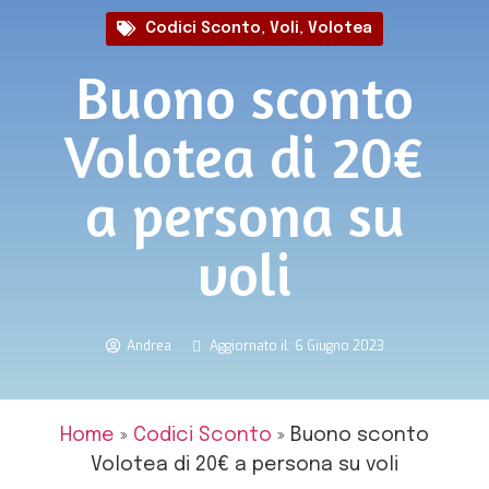
Codici Sconto
,
Voli
,
Volotea
Buono sconto
Volotea di 20€
a persona su
voli
Andrea
Aggiornato il: 6 Giugno 2023
Home
»
Codici Sconto
»
Buono sconto
Volotea di 20€ a persona su voli