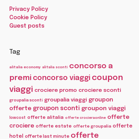
Privacy Policy
Cookie Policy
Guest posts
Tag
concorso a
alitalia economy
alitalia sconti
coupon
premi
concorso viaggi
viaggi
crociere promo
crociere sconti
groupon
groupalia viaggi
groupalia sconti
offerte
groupon sconti
groupon viaggi
offerte
offerte alitalia
lowcost
offerte crocieraonline
crociere
offerte
offerte estate
offerte groupalia
offerte
hotel
offerte last minute