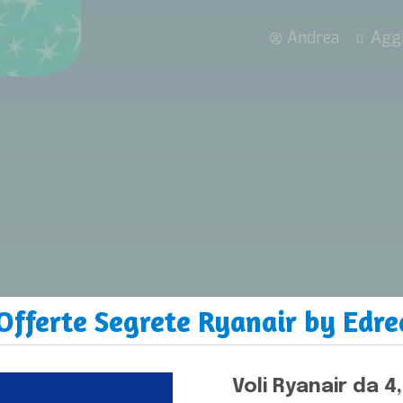
Andrea
Aggi
Offerte Segrete Ryanair by Edr
Voli Ryanair da 4