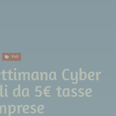
Voli
ettimana Cyber
li da 5€ tasse
mprese