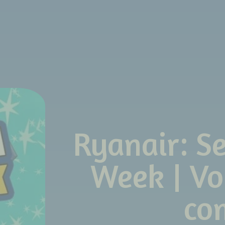
Ryanair: S
Week | Vo
co