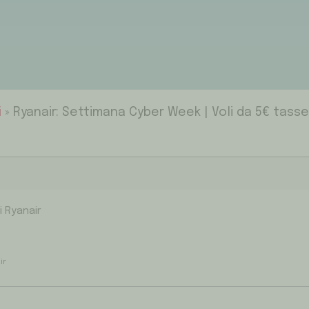
i
»
Ryanair: Settimana Cyber Week | Voli da 5€ tas
i Ryanair
ir