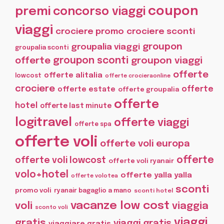
coupon
premi
concorso viaggi
viaggi
crociere promo
crociere sconti
groupon
groupalia viaggi
groupalia sconti
offerte
groupon sconti
groupon viaggi
offerte
offerte alitalia
lowcost
offerte crocieraonline
crociere
offerte
offerte estate
offerte groupalia
offerte
hotel
offerte last minute
logitravel
offerte viaggi
offerte spa
offerte voli
offerte voli europa
offerte
offerte voli lowcost
offerte voli ryanair
volo+hotel
offerte yalla yalla
offerte volotea
sconti
promo voli
ryanair bagaglio a mano
sconti hotel
vacanze low cost
voli
viaggia
sconto voli
viaggi
gratis
viaggi gratis
viaggiare gratis