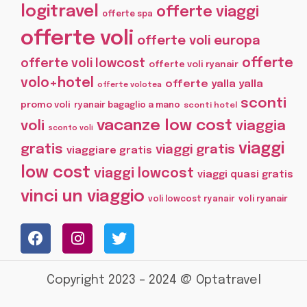
logitravel
offerte viaggi
offerte spa
offerte voli
offerte voli europa
offerte
offerte voli lowcost
offerte voli ryanair
volo+hotel
offerte yalla yalla
offerte volotea
sconti
promo voli
ryanair bagaglio a mano
sconti hotel
vacanze low cost
voli
viaggia
sconto voli
viaggi
gratis
viaggi gratis
viaggiare gratis
low cost
viaggi lowcost
viaggi quasi gratis
vinci un viaggio
voli lowcost ryanair
voli ryanair
Copyright 2023 – 2024 @ Optatravel