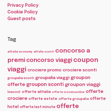
Privacy Policy
Cookie Policy
Guest posts
Tag
concorso a
alitalia economy
alitalia sconti
coupon
premi
concorso viaggi
viaggi
crociere promo
crociere sconti
groupon
groupalia viaggi
groupalia sconti
offerte
groupon sconti
groupon viaggi
offerte
offerte alitalia
lowcost
offerte crocieraonline
crociere
offerte
offerte estate
offerte groupalia
offerte
hotel
offerte last minute