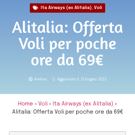
Ita Airways (ex Alitalia)
,
Voli
Alitalia: Offerta
Voli per poche
ore da 69€
Andrea
Aggiornato il: 21 Giugno 2023
Home
»
Voli
»
Ita Airways (ex Alitalia)
»
Alitalia: Offerta Voli per poche ore da 69€