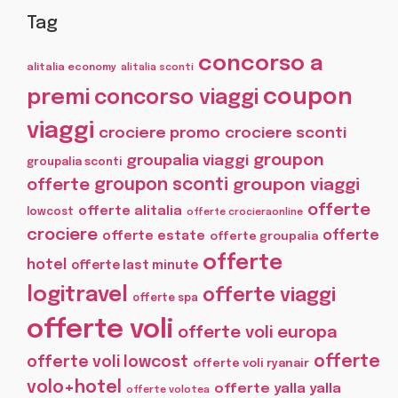
Tag
concorso a
alitalia economy
alitalia sconti
coupon
premi
concorso viaggi
viaggi
crociere promo
crociere sconti
groupon
groupalia viaggi
groupalia sconti
offerte
groupon sconti
groupon viaggi
offerte
offerte alitalia
lowcost
offerte crocieraonline
crociere
offerte
offerte estate
offerte groupalia
offerte
hotel
offerte last minute
logitravel
offerte viaggi
offerte spa
offerte voli
offerte voli europa
offerte
offerte voli lowcost
offerte voli ryanair
volo+hotel
offerte yalla yalla
offerte volotea