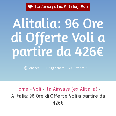
Ita Airways (ex Alitalia)
,
Voli
Alitalia: 96 Ore
di Offerte Voli a
partire da 426€
Andrea
Aggiornato il: 27 Ottobre 2015
Home
»
Voli
»
Ita Airways (ex Alitalia)
»
Alitalia: 96 Ore di Offerte Voli a partire da
426€