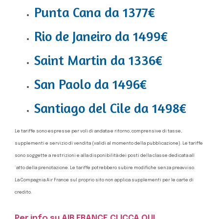
Punta Cana da 1377€
Rio de Janeiro da 1499€
Saint Martin da 1336€
San Paolo da 1496€
Santiago del Cile da 1498€
Le tariffe sono espresse per voli di andata e ritorno, comprensive di tasse,
supplementi e servizio di vendita (validi al momento della pubblicazione). Le tariffe
sono soggette a restrizioni e alla disponibilità dei posti della classe dedicata all
´atto della prenotazione. Le tariffe potrebbero subire modifiche senza preavviso.
La Compagnia Air France sul proprio sito non applica supplementi per le carte di
credito.
Per info su AIR FRANCE CLICCA QUI