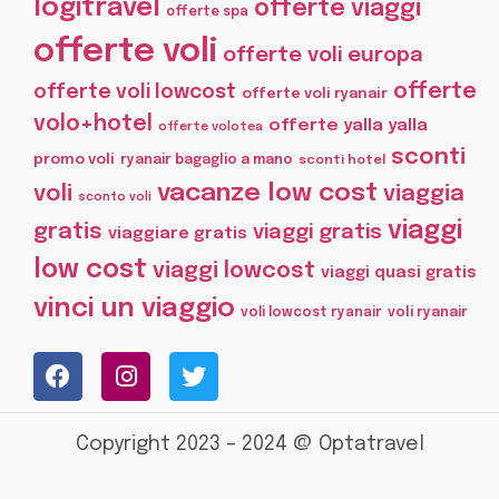
logitravel
offerte viaggi
offerte spa
offerte voli
offerte voli europa
offerte
offerte voli lowcost
offerte voli ryanair
volo+hotel
offerte yalla yalla
offerte volotea
sconti
promo voli
ryanair bagaglio a mano
sconti hotel
vacanze low cost
voli
viaggia
sconto voli
viaggi
gratis
viaggi gratis
viaggiare gratis
low cost
viaggi lowcost
viaggi quasi gratis
vinci un viaggio
voli lowcost ryanair
voli ryanair
Copyright 2023 – 2024 @ Optatravel