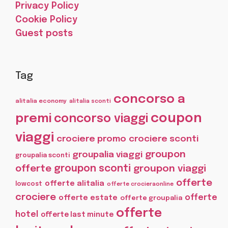
Privacy Policy
Cookie Policy
Guest posts
Tag
concorso a
alitalia economy
alitalia sconti
coupon
premi
concorso viaggi
viaggi
crociere promo
crociere sconti
groupon
groupalia viaggi
groupalia sconti
offerte
groupon sconti
groupon viaggi
offerte
offerte alitalia
lowcost
offerte crocieraonline
crociere
offerte
offerte estate
offerte groupalia
offerte
hotel
offerte last minute