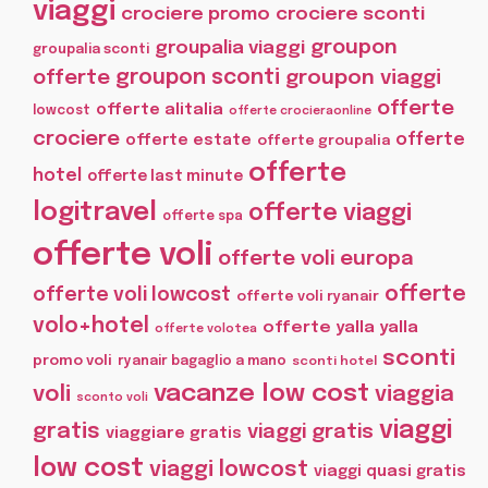
viaggi
crociere promo
crociere sconti
groupon
groupalia viaggi
groupalia sconti
offerte
groupon sconti
groupon viaggi
offerte
offerte alitalia
lowcost
offerte crocieraonline
crociere
offerte
offerte estate
offerte groupalia
offerte
hotel
offerte last minute
logitravel
offerte viaggi
offerte spa
offerte voli
offerte voli europa
offerte
offerte voli lowcost
offerte voli ryanair
volo+hotel
offerte yalla yalla
offerte volotea
sconti
promo voli
ryanair bagaglio a mano
sconti hotel
vacanze low cost
voli
viaggia
sconto voli
viaggi
gratis
viaggi gratis
viaggiare gratis
low cost
viaggi lowcost
viaggi quasi gratis