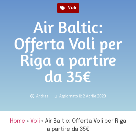
Voli
Air Baltic:
Offerta Voli per
Riga a partire
da 35€
Andrea
Aggiornato il: 2 Aprile 2023
Home
»
Voli
»
Air Baltic: Offerta Voli per Riga
a partire da 35€