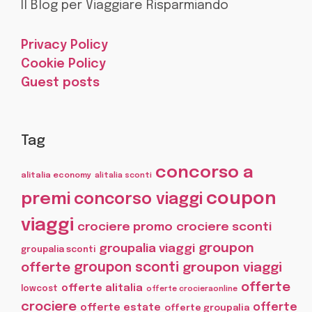
Il Blog per Viaggiare Risparmiando
Privacy Policy
Cookie Policy
Guest posts
Tag
concorso a
alitalia economy
alitalia sconti
coupon
premi
concorso viaggi
viaggi
crociere promo
crociere sconti
groupon
groupalia viaggi
groupalia sconti
offerte
groupon sconti
groupon viaggi
offerte
offerte alitalia
lowcost
offerte crocieraonline
crociere
offerte
offerte estate
offerte groupalia