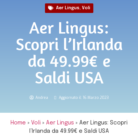
Aer Lingus
,
Voli
Aer Lingus:
Scopri l’Irlanda
da 49.99€ e
Saldi USA
Andrea
Aggiornato il: 16 Marzo 2023
Home
»
Voli
»
Aer Lingus
»
Aer Lingus: Scopri
l’Irlanda da 49.99€ e Saldi USA