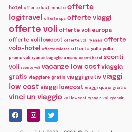
offerte
hotel
offerte last minute
logitravel
offerte viaggi
offerte spa
offerte voli
offerte voli europa
offerte
offerte voli lowcost
offerte voli ryanair
volo+hotel
offerte yalla yalla
offerte volotea
sconti
promo voli
ryanair bagaglio a mano
sconti hotel
vacanze low cost
voli
viaggia
sconto voli
viaggi
gratis
viaggi gratis
viaggiare gratis
low cost
viaggi lowcost
viaggi quasi gratis
vinci un viaggio
voli lowcost ryanair
voli ryanair