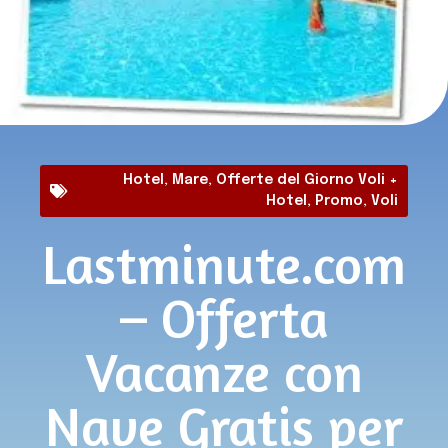
Hotel
,
Mare
,
Offerte del Giorno Voli +
Hotel
,
Promo
,
Voli
Lastminute.com
– Offerta
Vacanze con
Nave Gratis per