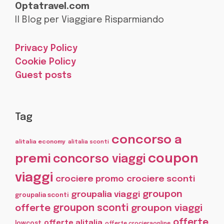
Optatravel.com
Il Blog per Viaggiare Risparmiando
Privacy Policy
Cookie Policy
Guest posts
Tag
concorso a
alitalia economy
alitalia sconti
coupon
premi
concorso viaggi
viaggi
crociere promo
crociere sconti
groupon
groupalia viaggi
groupalia sconti
offerte
groupon sconti
groupon viaggi
offerte
offerte alitalia
lowcost
offerte crocieraonline