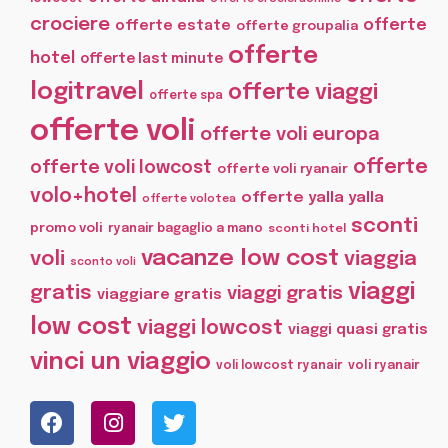
crociere
offerte
offerte estate
offerte groupalia
offerte
hotel
offerte last minute
logitravel
offerte viaggi
offerte spa
offerte voli
offerte voli europa
offerte
offerte voli lowcost
offerte voli ryanair
volo+hotel
offerte yalla yalla
offerte volotea
sconti
promo voli
ryanair bagaglio a mano
sconti hotel
vacanze low cost
voli
viaggia
sconto voli
viaggi
gratis
viaggi gratis
viaggiare gratis
low cost
viaggi lowcost
viaggi quasi gratis
vinci un viaggio
voli lowcost ryanair
voli ryanair