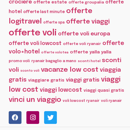
crociere
offerte
offerte estate
offerte groupalia
offerte
hotel
offerte last minute
logitravel
offerte viaggi
offerte spa
offerte voli
offerte voli europa
offerte
offerte voli lowcost
offerte voli ryanair
volo+hotel
offerte yalla yalla
offerte volotea
sconti
promo voli
ryanair bagaglio a mano
sconti hotel
vacanze low cost
voli
viaggia
sconto voli
viaggi
gratis
viaggi gratis
viaggiare gratis
low cost
viaggi lowcost
viaggi quasi gratis
vinci un viaggio
voli lowcost ryanair
voli ryanair