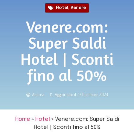
Hotel
,
Venere
Venere.com:
Super Saldi
Hotel | Sconti
fino al 50%
Andrea
Aggiornato il: 13 Dicembre 2023
Home
»
Hotel
»
Venere.com: Super Saldi
Hotel | Sconti fino al 50%