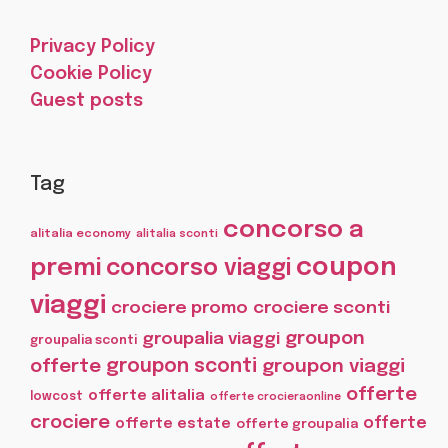
Privacy Policy
Cookie Policy
Guest posts
Tag
concorso a
alitalia economy
alitalia sconti
coupon
premi
concorso viaggi
viaggi
crociere promo
crociere sconti
groupon
groupalia viaggi
groupalia sconti
offerte
groupon sconti
groupon viaggi
offerte
offerte alitalia
lowcost
offerte crocieraonline
crociere
offerte
offerte estate
offerte groupalia