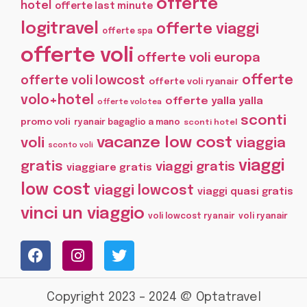
offerte
hotel
offerte last minute
logitravel
offerte viaggi
offerte spa
offerte voli
offerte voli europa
offerte
offerte voli lowcost
offerte voli ryanair
volo+hotel
offerte yalla yalla
offerte volotea
sconti
promo voli
ryanair bagaglio a mano
sconti hotel
vacanze low cost
voli
viaggia
sconto voli
viaggi
gratis
viaggi gratis
viaggiare gratis
low cost
viaggi lowcost
viaggi quasi gratis
vinci un viaggio
voli lowcost ryanair
voli ryanair
Copyright 2023 – 2024 @ Optatravel