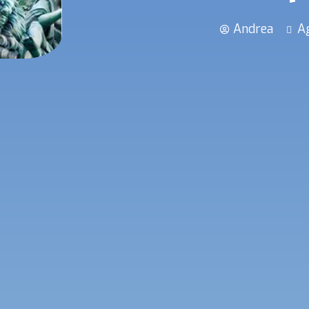
Andrea
Ag