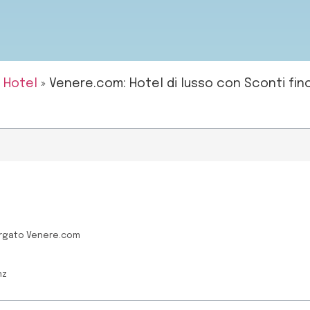
»
Hotel
»
Venere.com: Hotel di lusso con Sconti fino
targato Venere.com
nz