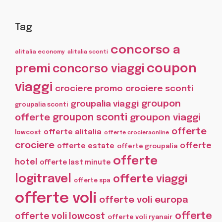
Tag
concorso a
alitalia economy
alitalia sconti
coupon
premi
concorso viaggi
viaggi
crociere promo
crociere sconti
groupon
groupalia viaggi
groupalia sconti
offerte
groupon sconti
groupon viaggi
offerte
offerte alitalia
lowcost
offerte crocieraonline
crociere
offerte
offerte estate
offerte groupalia
offerte
hotel
offerte last minute
logitravel
offerte viaggi
offerte spa
offerte voli
offerte voli europa
offerte
offerte voli lowcost
offerte voli ryanair