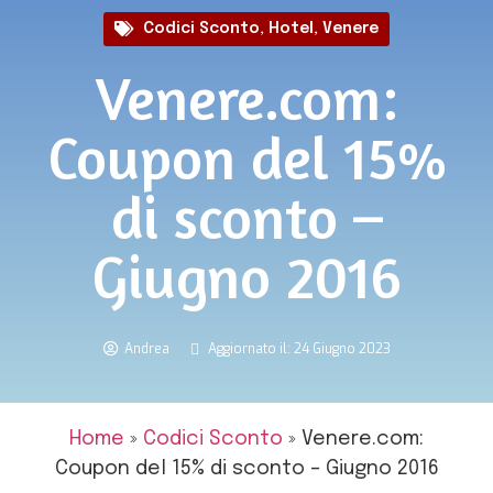
Codici Sconto
,
Hotel
,
Venere
Venere.com:
Coupon del 15%
di sconto –
Giugno 2016
Andrea
Aggiornato il: 24 Giugno 2023
Home
»
Codici Sconto
»
Venere.com:
Coupon del 15% di sconto – Giugno 2016