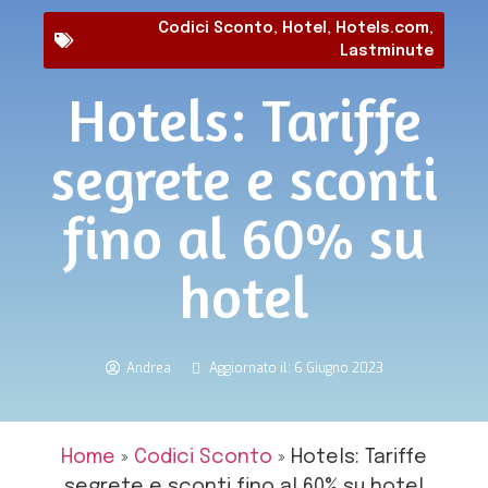
Codici Sconto
,
Hotel
,
Hotels.com
,
Lastminute
Hotels: Tariffe
segrete e sconti
fino al 60% su
hotel
Andrea
Aggiornato il: 6 Giugno 2023
Home
»
Codici Sconto
»
Hotels: Tariffe
segrete e sconti fino al 60% su hotel