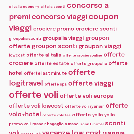
concorso a
alitalia economy
alitalia sconti
coupon
premi
concorso viaggi
viaggi
crociere promo
crociere sconti
groupon
groupalia viaggi
groupalia sconti
offerte
groupon sconti
groupon viaggi
offerte
offerte alitalia
lowcost
offerte crocieraonline
crociere
offerte
offerte estate
offerte groupalia
offerte
hotel
offerte last minute
logitravel
offerte viaggi
offerte spa
offerte voli
offerte voli europa
offerte
offerte voli lowcost
offerte voli ryanair
volo+hotel
offerte yalla yalla
offerte volotea
sconti
promo voli
ryanair bagaglio a mano
sconti hotel
vacanze low cost
voli
viaggia