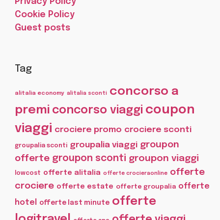
Privacy Policy
Cookie Policy
Guest posts
Tag
concorso a
alitalia economy
alitalia sconti
coupon
premi
concorso viaggi
viaggi
crociere promo
crociere sconti
groupon
groupalia viaggi
groupalia sconti
offerte
groupon sconti
groupon viaggi
offerte
offerte alitalia
lowcost
offerte crocieraonline
crociere
offerte
offerte estate
offerte groupalia
offerte
hotel
offerte last minute
logitravel
offerte viaggi