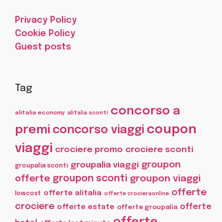
Privacy Policy
Cookie Policy
Guest posts
Tag
concorso a
alitalia economy
alitalia sconti
coupon
premi
concorso viaggi
viaggi
crociere promo
crociere sconti
groupon
groupalia viaggi
groupalia sconti
offerte
groupon sconti
groupon viaggi
offerte
offerte alitalia
lowcost
offerte crocieraonline
crociere
offerte
offerte estate
offerte groupalia