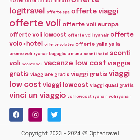
offerte
hotel
offerte last minute
logitravel
offerte viaggi
offerte spa
offerte voli
offerte voli europa
offerte
offerte voli lowcost
offerte voli ryanair
volo+hotel
offerte yalla yalla
offerte volotea
sconti
promo voli
ryanair bagaglio a mano
sconti hotel
vacanze low cost
voli
viaggia
sconto voli
viaggi
gratis
viaggi gratis
viaggiare gratis
low cost
viaggi lowcost
viaggi quasi gratis
vinci un viaggio
voli lowcost ryanair
voli ryanair
Copyright 2023 – 2024 @ Optatravel