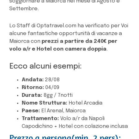
soggiornare a Maiorca nel mese di Agosto e
Settembre.
Lo Staff di Optatravel.com ha verificato per Voi
alcune fantastiche opportunità di vacanze a
Maiorca con
prezzi a partire da 240€ per
volo a/r e Hotel con camera doppia
.
Ecco alcuni esempi:
Andata:
28/08
Ritorno:
04/09
Durata:
8gg / 7notti
Nome Struttura:
Hotel Arcadia
Paese:
El Arenal, Maiorca
Trattamento:
Volo a/r da Napoli
Capodichino + Hotel con colazione inclusa
Prezzo a persona(min. 2 pers):