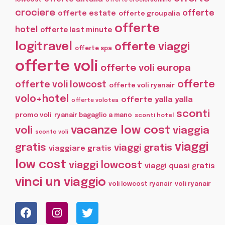
offerte crocieraonline
crociere
offerte
offerte estate
offerte groupalia
offerte
hotel
offerte last minute
logitravel
offerte viaggi
offerte spa
offerte voli
offerte voli europa
offerte
offerte voli lowcost
offerte voli ryanair
volo+hotel
offerte yalla yalla
offerte volotea
sconti
promo voli
ryanair bagaglio a mano
sconti hotel
vacanze low cost
voli
viaggia
sconto voli
viaggi
gratis
viaggi gratis
viaggiare gratis
low cost
viaggi lowcost
viaggi quasi gratis
vinci un viaggio
voli lowcost ryanair
voli ryanair