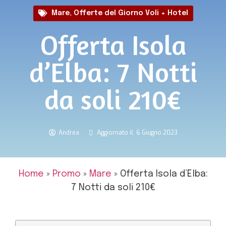
Mare
,
Offerte del Giorno Voli + Hotel
Offerta Isola
d’Elba: 7 Notti
da soli 210€
Andrea
Aggiornato il: 6 Giugno 2023
Home
»
Promo
»
Mare
»
Offerta Isola d’Elba:
7 Notti da soli 210€