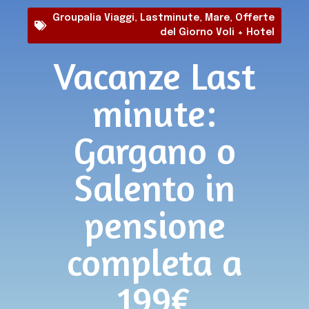
Groupalia Viaggi
,
Lastminute
,
Mare
,
Offerte
del Giorno Voli + Hotel
Vacanze Last
minute:
Gargano o
Salento in
pensione
completa a
199€