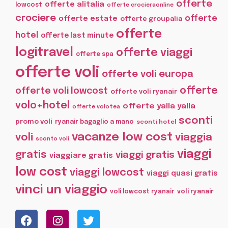
offerte
offerte alitalia
lowcost
offerte crocieraonline
crociere
offerte
offerte estate
offerte groupalia
offerte
hotel
offerte last minute
logitravel
offerte viaggi
offerte spa
offerte voli
offerte voli europa
offerte
offerte voli lowcost
offerte voli ryanair
volo+hotel
offerte yalla yalla
offerte volotea
sconti
promo voli
ryanair bagaglio a mano
sconti hotel
vacanze low cost
voli
viaggia
sconto voli
viaggi
gratis
viaggi gratis
viaggiare gratis
low cost
viaggi lowcost
viaggi quasi gratis
vinci un viaggio
voli lowcost ryanair
voli ryanair