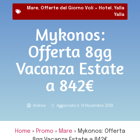
Mare
,
Offerte del Giorno Voli + Hotel
,
Yalla
Yalla
Mykonos:
Offerta 8gg
Vacanza Estate
a 842€
Andrea
Aggiornato il: 14 Novembre 2018
Home
»
Promo
»
Mare
»
Mykonos: Offerta
8gg Vacanza Estate a 842€