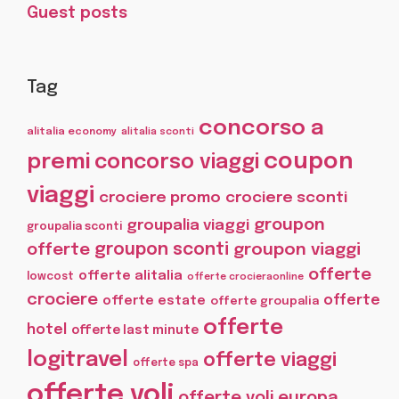
Guest posts
Tag
concorso a
alitalia economy
alitalia sconti
coupon
premi
concorso viaggi
viaggi
crociere promo
crociere sconti
groupon
groupalia viaggi
groupalia sconti
offerte
groupon sconti
groupon viaggi
offerte
offerte alitalia
lowcost
offerte crocieraonline
crociere
offerte
offerte estate
offerte groupalia
offerte
hotel
offerte last minute
logitravel
offerte viaggi
offerte spa
offerte voli
offerte voli europa