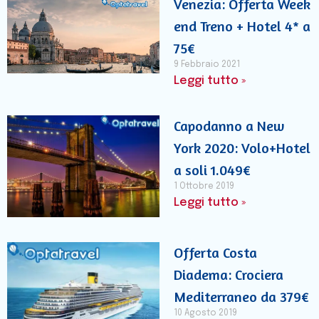
Venezia: Offerta Week
end Treno + Hotel 4* a
75€
9 Febbraio 2021
Leggi tutto »
Capodanno a New
York 2020: Volo+Hotel
a soli 1.049€
1 Ottobre 2019
Leggi tutto »
Offerta Costa
Diadema: Crociera
Mediterraneo da 379€
10 Agosto 2019