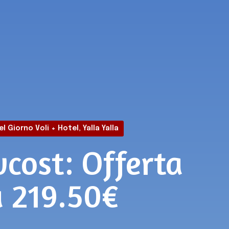
el Giorno Voli + Hotel
,
Yalla Yalla
cost: Offerta
a 219.50€