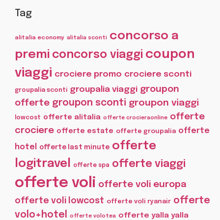
Tag
concorso a
alitalia economy
alitalia sconti
coupon
premi
concorso viaggi
viaggi
crociere promo
crociere sconti
groupon
groupalia viaggi
groupalia sconti
offerte
groupon sconti
groupon viaggi
offerte
offerte alitalia
lowcost
offerte crocieraonline
crociere
offerte
offerte estate
offerte groupalia
offerte
hotel
offerte last minute
logitravel
offerte viaggi
offerte spa
offerte voli
offerte voli europa
offerte
offerte voli lowcost
offerte voli ryanair
volo+hotel
offerte yalla yalla
offerte volotea